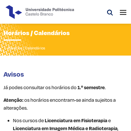
Saltar para o conteúdo principal da página
Abri
Pesquis
Horários / Calendários
Horários / Calendários
Avisos
Já podes consultar os horários do
1.º semestre
.
Atenção:
os horários encontram-se ainda sujeitos a
alterações.
Nos cursos de
Licenciatura em Fisioterapia
e
Licenciatura em Imagem Médica e Radioterapia
,