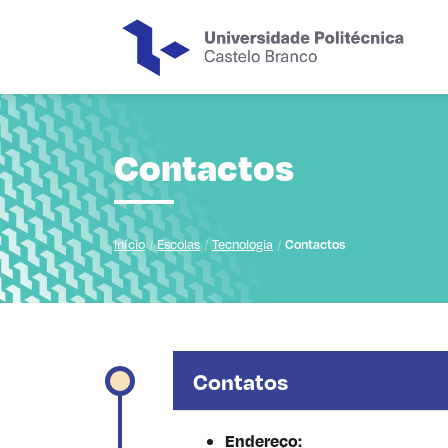
Saltar para o conteúdo principal da página
Contactos
Início
Escolas
Tecnologia
Contactos
Contatos
Endereço: