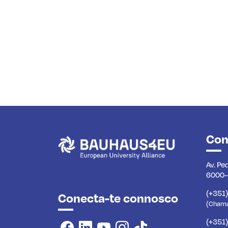
Con
Av. Pe
6000-
(+351
Conecta-te connosco
(Chamad
(+351