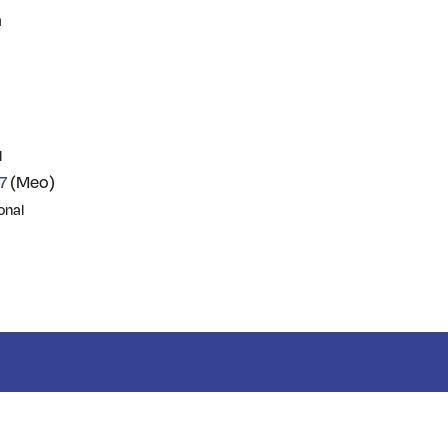
a
l
7
(Meo)
onal