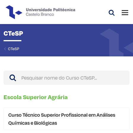
Saltar para o conteúdo principal da página
Abri
Pesquis
CTeSP
CTeSP
Pesquisar
Escola Superior Agrária
Curso Técnico Superior Profissional em Análises
Químicas e Biológicas