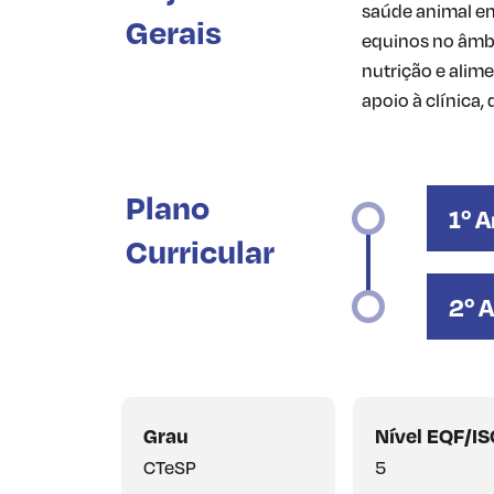
saúde animal em
Gerais
equinos no âmbit
nutrição e alim
apoio à clínica
Plano
1º 
Curricular
2º 
Grau
Nível EQF/I
CTeSP
5