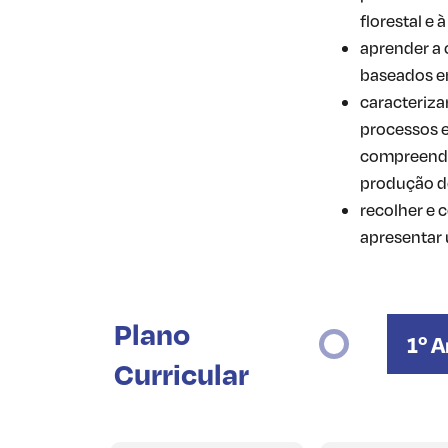
florestal e 
aprender a 
baseados em
caracterizar
processos e
compreende
produção do
recolher e 
apresentar 
Plano
1º 
Curricular