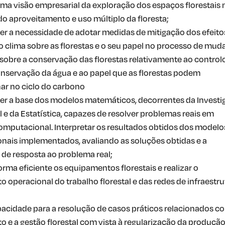
a visão empresarial da exploração dos espaços florestais
do aproveitamento e uso múltiplo da floresta;
 a necessidade de adotar medidas de mitigação dos efeito
clima sobre as florestas e o seu papel no processo de mud
e sobre a conservação das florestas relativamente ao control
onservação da água e ao papel que as florestas podem
r no ciclo do carbono
r a base dos modelos matemáticos, decorrentes da Investi
 e da Estatística, capazes de resolver problemas reais em
mputacional. Interpretar os resultados obtidos dos modelo
ais implementados, avaliando as soluções obtidas e a
de resposta ao problema real;
forma eficiente os equipamentos florestais e realizar o
 operacional do trabalho florestal e das redes de infraestru
pacidade para a resolução de casos práticos relacionados c
 e a gestão florestal com vista à regularização da produçã