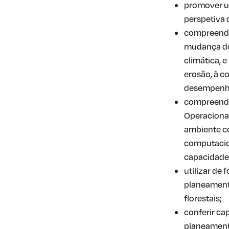
promover um
perspetiva 
compreender
mudança do 
climática, 
erosão, à c
desempenha
compreende
Operacional
ambiente co
computacion
capacidade 
utilizar de 
planeamento
florestais;
conferir ca
planeamento