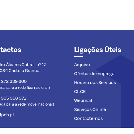
tactos
Ligações Úteis
dro Álvares Cabral, nº 12
Arquivo
084 Castelo Branco
Ofertas de emprego
) 272 339 600
Horário dos Serviços
a para a rede fixa nacional)
CILCE
) 965 956 971
Webmail
da para a rede móvel nacional)
Serviços Online
ipcb.pt
Contacte-nos