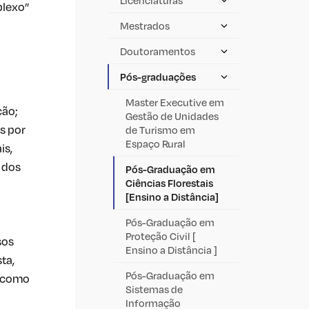
plexo”
Mestrados
Doutoramentos
Pós-graduações
Master Executive em
ção;
Gestão de Unidades
as por
de Turismo em
Espaço Rural
is,
e dos
Pós-Graduação em
Ciências Florestais
[Ensino a Distância]
Pós-Graduação em
Proteção Civil [
sos
Ensino a Distância ]
ta,
Pós-Graduação em
m como
Sistemas de
Informação