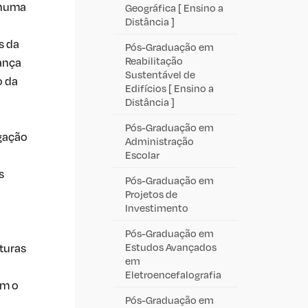
 numa
Geográfica [ Ensino a
Distância ]
s da
Pós-Graduação em
Reabilitação
ança
Sustentável de
o da
Edifícios [ Ensino a
Distância ]
Pós-Graduação em
gação
Administração
Escolar
s
Pós-Graduação em
Projetos de
Investimento
Pós-Graduação em
turas
Estudos Avançados
em
Eletroencefalografia
om o
Pós-Graduação em
o