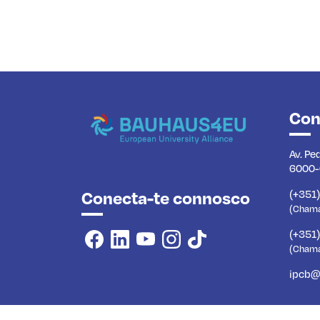
Con
Av. Pe
6000-
Conecta-te connosco
(+351
(Chamad
(+351
(Chama
ipcb@