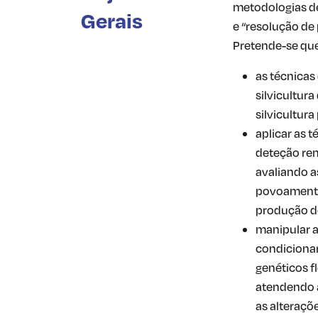
metodologias d
Gerais
e “resolução de 
Pretende-se qu
as técnicas
silvicultura
silvicultur
aplicar as t
deteção rem
avaliando as
povoamentos
produção d
manipular a
condicionar
genéticos fl
atendendo a
as alteraçõe